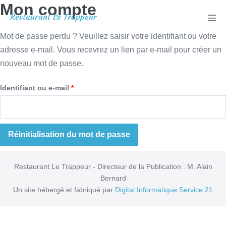
Mon compte
Aller
Restaurant Le Trappeur
au
basc
le
contenu
Mot de passe perdu ? Veuillez saisir votre identifiant ou votre
men
adresse e-mail. Vous recevrez un lien par e-mail pour créer un
nouveau mot de passe.
Obligatoire
Identifiant ou e-mail
*
Réinitialisation du mot de passe
Restaurant Le Trappeur - Directeur de la Publication : M. Alain
Bernard
Un site hébergé et fabriqué par
Digital Informatique Service 21