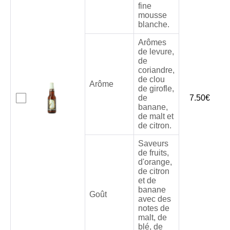
fine
mousse
blanche.
Arômes
de levure,
de
coriandre,
de clou
Arôme
de girofle,
de
7.50
€
banane,
de malt et
de citron.
Saveurs
de fruits,
d'orange,
de citron
et de
banane
Goût
avec des
notes de
malt, de
blé, de