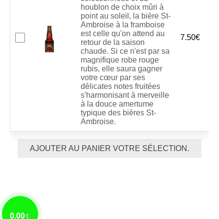
houblon de choix mûri à
point au soleil, la bière St-
Ambroise à la framboise
est celle qu'on attend au
7.50
€
retour de la saison
chaude. Si ce n'est par sa
magnifique robe rouge
rubis, elle saura gagner
votre cœur par ses
délicates notes fruitées
s'harmonisant à merveille
à la douce amertume
typique des bières St-
Ambroise.
AJOUTER AU PANIER VOTRE SÉLECTION.
0.00
€