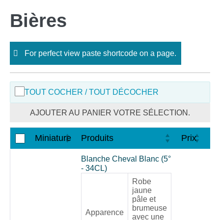
Skip
Bières
to
content
For perfect view paste shortcode on a page.
TOUT COCHER / TOUT DÉCOCHER
AJOUTER AU PANIER VOTRE SÉLECTION.
Miniature
Produits
Prix
Ac
Blanche Cheval Blanc (5°
- 34CL)
Robe
jaune
pâle et
brumeuse
Apparence
avec une