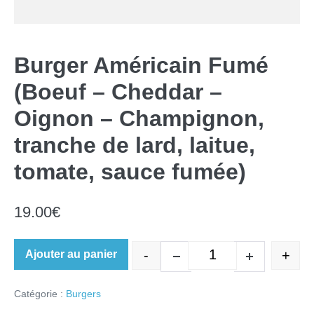
Burger Américain Fumé
(Boeuf – Cheddar –
Oignon – Champignon,
tranche de lard, laitue,
tomate, sauce fumée)
19.00
€
-
+
Ajouter au panier
quantité de Burger 
Decrease quantity
Increase quan
Catégorie :
Burgers