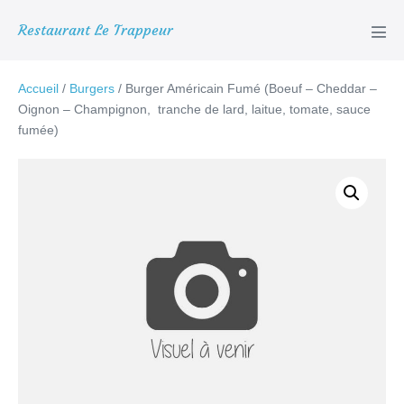
Aller
Restaurant Le Trappeur
au
basc
le
contenu
men
Accueil
/
Burgers
/ Burger Américain Fumé (Boeuf – Cheddar –
Oignon – Champignon, tranche de lard, laitue, tomate, sauce
fumée)