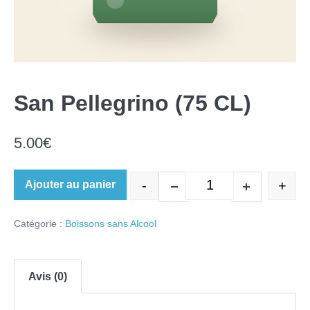
San Pellegrino (75 CL)
5.00
€
-
+
Ajouter au panier
quantité de San Pel
Decrease quantity
Increase quan
Catégorie :
Boissons sans Alcool
Avis (0)