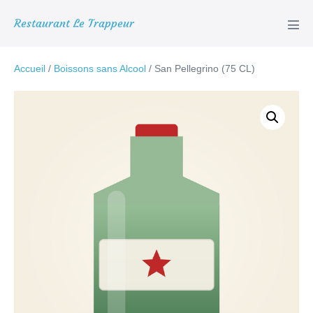
Aller
Restaurant Le Trappeur
au
basc
le
contenu
men
Accueil
/
Boissons sans Alcool
/ San Pellegrino (75 CL)