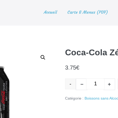
Accueil
Carte & Menus (PDF)
Coca-Cola Z
3.75
€
-
quantité d
Decrease quantity
Incr
Catégorie :
Boissons sans Alcoo