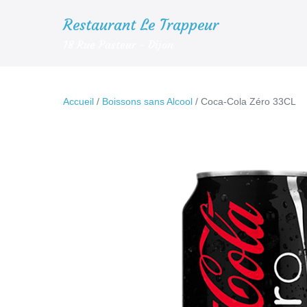
Aller
Restaurant Le Trappeur
au
18 Rue Pasteur - Dijon
contenu
Accueil
/
Boissons sans Alcool
/ Coca-Cola Zéro 33CL