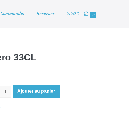
Panier
Commander
Réserver
0.00€
-
Éléments
0
d’achat
dans
le
panier
éro 33CL
+
Ajouter au panier
e Coca-Cola Zéro 33CL
ease quantity
l