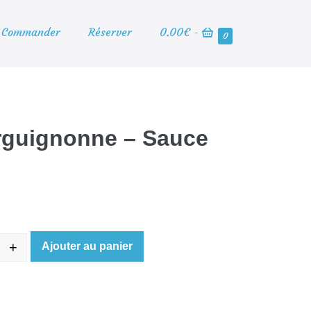
Panier
Commander
Réserver
0.00€
-
Éléments
0
d’achat
dans
le
panier
rguignonne – Sauce
+
Ajouter au panier
e Poutine Bourguignonne - Sauce Epoisses
ease quantity