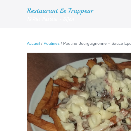
Aller
Restaurant Le Trappeur
au
18 Rue Pasteur - Dijon
contenu
Accueil
/
Poutines
/ Poutine Bourguignonne – Sauce Epo