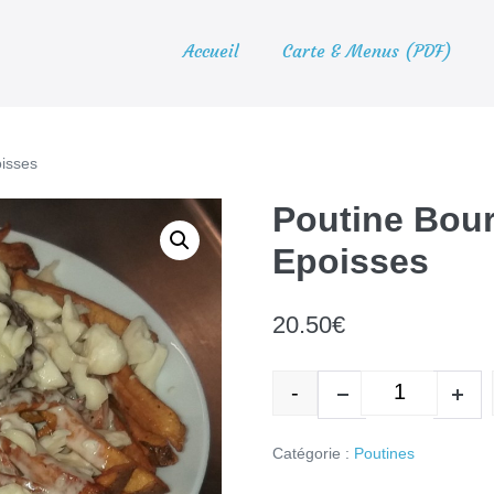
Accueil
Carte & Menus (PDF)
isses
Poutine Bou
Epoisses
20.50
€
-
quantité d
Decrease quantity
Incr
Catégorie :
Poutines