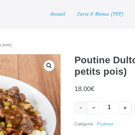
Accueil
Carte & Menus (PDF)
s pois)
Poutine Dult
petits pois)
18.00
€
-
quantité de
Decrease quantity
Incr
Catégorie :
Poutines