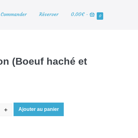
Panier
Commander
Réserver
0.00€
-
Éléments
0
d’achat
dans
le
panier
on (Boeuf haché et
+
Ajouter au panier
 Poutine Dulton (Boeuf haché et petits pois)
ease quantity