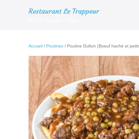
Aller
Restaurant Le Trappeur
au
18 Rue Pasteur - Dijon
contenu
Accueil
/
Poutines
/ Poutine Dulton (Boeuf haché et petit