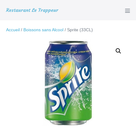
Aller
Restaurant Le Trappeur
au
basc
le
contenu
men
Accueil
/
Boissons sans Alcool
/ Sprite (33CL)